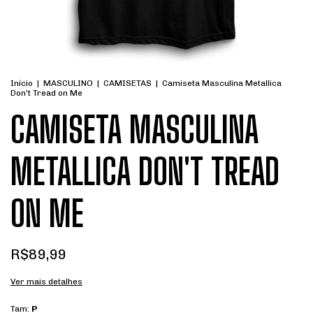
Início
|
MASCULINO
|
CAMISETAS
|
Camiseta Masculina Metallica
Don't Tread on Me
CAMISETA MASCULINA
METALLICA DON'T TREAD
ON ME
R$89,99
Ver mais detalhes
Tam:
P